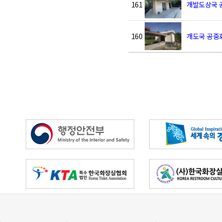
161
개발도상국 
160
개도국 공중