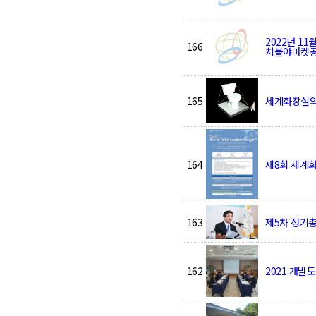
2022년 1
166
치볼야마켓공중
165
세계화장실
164
제8회 세계화장
163
제5차 정기총회
162
2021 개