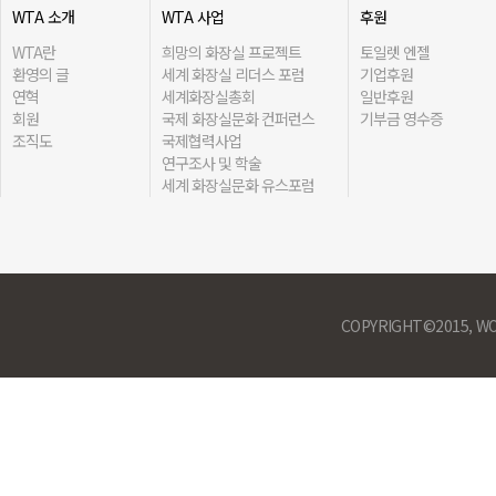
WTA 소개
WTA 사업
후원
WTA란
희망의 화장실 프로젝트
토일렛 엔젤
환영의 글
세계 화장실 리더스 포럼
기업후원
연혁
세계화장실총회
일반후원
회원
국제 화장실문화 컨퍼런스
기부금 영수증
조직도
국제협력사업
연구조사 및 학술
세계 화장실문화 유스포럼
COPYRIGHT©2015, WO