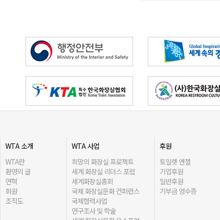
WTA 소개
WTA 사업
후원
WTA란
희망의 화장실 프로젝트
토일렛 엔젤
환영의 글
세계 화장실 리더스 포럼
기업후원
연혁
세계화장실총회
일반후원
회원
국제 화장실문화 컨퍼런스
기부금 영수증
조직도
국제협력사업
연구조사 및 학술