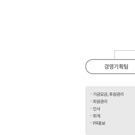
기금모금, 후원관리
회원관리
인사
회계
PR홍보