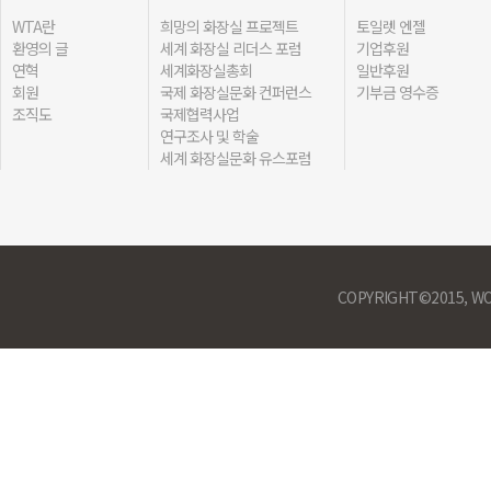
WTA란
희망의 화장실 프로젝트
토일렛 엔젤
환영의 글
세계 화장실 리더스 포럼
기업후원
연혁
세계화장실총회
일반후원
회원
국제 화장실문화 컨퍼런스
기부금 영수증
조직도
국제협력사업
연구조사 및 학술
세계 화장실문화 유스포럼
COPYRIGHT©2015, WO