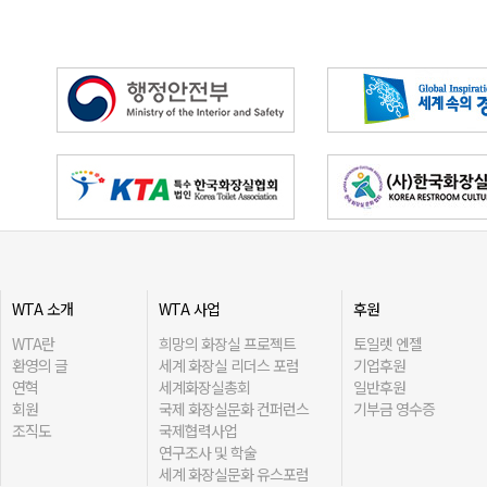
WTA 소개
WTA 사업
후원
WTA란
희망의 화장실 프로젝트
토일렛 엔젤
환영의 글
세계 화장실 리더스 포럼
기업후원
연혁
세계화장실총회
일반후원
회원
국제 화장실문화 컨퍼런스
기부금 영수증
조직도
국제협력사업
연구조사 및 학술
세계 화장실문화 유스포럼