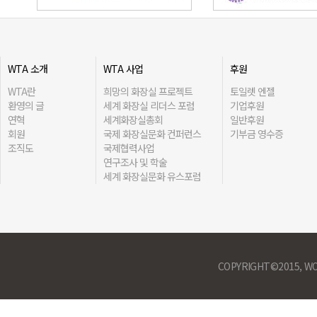
WTA 소개
WTA 사업
후원
WTA란
희망의 화장실 프로젝트
토일렛 엔젤
환영의 글
세계 화장실 리더스 포럼
기업후원
연혁
세계화장실총회
일반후원
회원
국제 화장실문화 컨퍼런스
기부금 영수증
조직도
국제협력사업
연구조사 및 학술
세계 화장실문화 유스포럼
COPYRIGHT©2015, WO