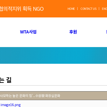
별협의적지위 획득 NGO
HOME
CONTACT US
EN
WTA사업
후원
는 길
사모하는 높은 문화의 힘’...수원發 화장실문화
image16.png