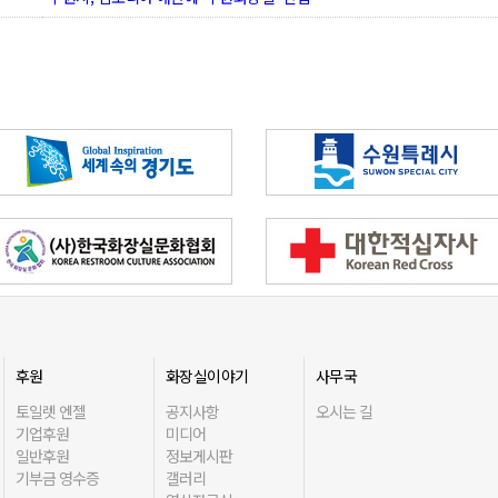
후원
화장실이야기
사무국
토일렛 엔젤
공지사항
오시는 길
기업후원
미디어
일반후원
정보게시판
기부금 영수증
갤러리