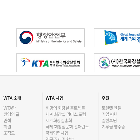
WTA 소개
WTA 사업
후원
WTA란
희망의 화장실 프로젝트
토일렛 엔젤
환영의 글
세계 화장실 리더스 포럼
기업후원
연혁
세계화장실총회
일반후원
회원
국제 화장실문화 컨퍼런스
기부금 영수증
조직도
국제협력사업
연구조사 및 학술